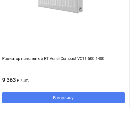
Радиатор панельный RT Ventil Compact VC11-500-1400
Н
9 363
2
₽
/
шт.
В корзину