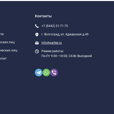
Контакты
+7 (8442) 51-71-75
сти
г. Волгоград, ул. Аджарская д.49
еских лиц
info@partez.ru
ческих лиц
Режим работы:
Пн-Пт 9:00—18:00; Сб-Вс Выходной
плит