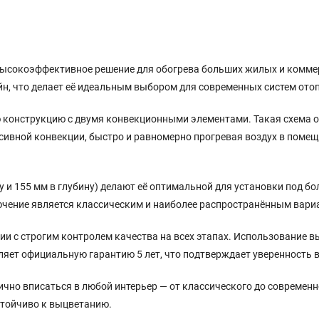
высокоэффективное решение для обогрева больших жилых и коммер
н, что делает её идеальным выбором для современных систем ото
ую конструкцию с двумя конвекционными элементами. Такая схема 
енсивной конвекции, быстро и равномерно прогревая воздух в поме
у и 155 мм в глубину) делают её оптимальной для установки под б
чение является классическим и наиболее распространённым вариа
ании с строгим контролем качества на всех этапах. Использование
яет официальную гарантию 5 лет, что подтверждает уверенность в
ично вписаться в любой интерьер — от классического до современ
устойчиво к выцветанию.