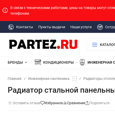
В связи с техническими работами, цены на товары могут отл
телефонам.
Контакты
Пункты выдачи
Наши услуги
Сотр
КАТАЛО
БРЕНДЫ
КОНДИЦИОНЕРЫ
ИНЖЕНЕРНАЯ 
Главная
/
Инженерная сантехника
/
Радиаторы отопл
Радиатор стальной панельны
Оставить отзыв
Избранное
Сравнение
Поделиться