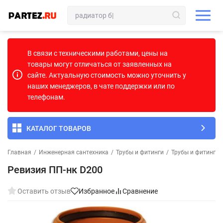
В связи с техническими работами, цены на
товары могут отличаться от заявленных на
сайте. Актуальную стоимость можно уточнить у
наших менеджеров, в чате поддержки или по
телефонам.
КАТАЛОГ ТОВАРОВ
Главная
/
Инженерная сантехника
/
Трубы и фитинги
/
Трубы и фитинги 
Ревизия ПП-нк D200
Оставить отзыв
Избранное
Сравнение