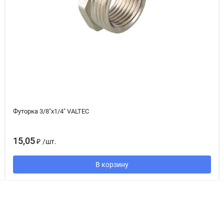
Футорка 3/8"x1/4" VALTEC
15,05
₽
/
шт.
В корзину