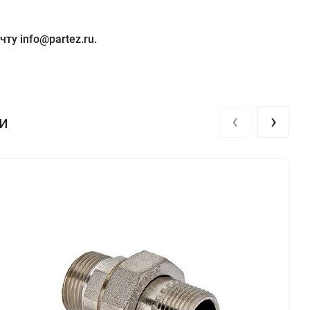
ту info@partez.ru.
‹
›
и