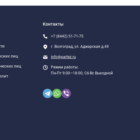
Контакты
+7 (8442) 51-71-75
сти
г. Волгоград, ул. Аджарская д.49
еских лиц
info@partez.ru
ческих лиц
Режим работы:
Пн-Пт 9:00—18:00; Сб-Вс Выходной
плит