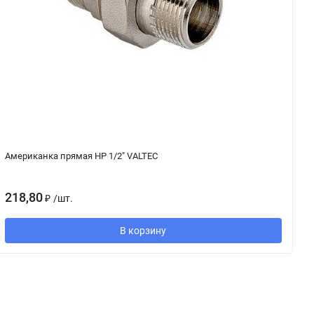
Американка прямая НР 1/2" VALTEC
У
218,80
2
₽
/
шт.
В корзину