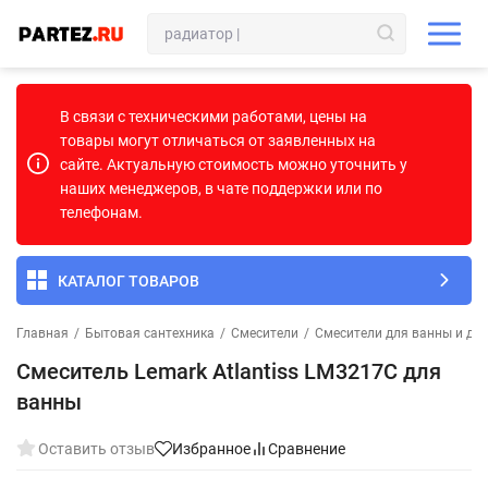
В связи с техническими работами, цены на
товары могут отличаться от заявленных на
сайте. Актуальную стоимость можно уточнить у
наших менеджеров, в чате поддержки или по
телефонам.
КАТАЛОГ ТОВАРОВ
Главная
/
Бытовая сантехника
/
Смесители
/
Смесители для ванны и ду
Смеситель Lemark Atlantiss LM3217C для
ванны
Оставить отзыв
Избранное
Сравнение