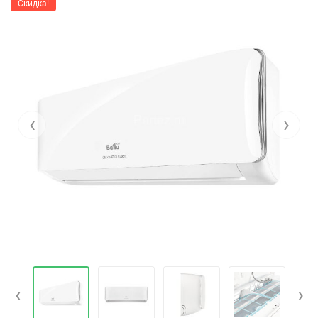
Скидка!
‹
›
‹
›