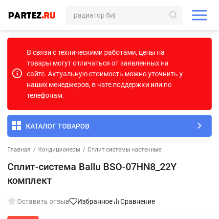
В связи с техническими работами, цены на
товары могут отличаться от заявленных на
сайте. Актуальную стоимость можно уточнить у
наших менеджеров, в чате поддержки или по
телефонам.
КАТАЛОГ ТОВАРОВ
Главная
/
Кондиционеры
/
Сплит-системы настенные
Сплит-система Ballu BSO-07HN8_22Y
комплект
Оставить отзыв
Избранное
Сравнение