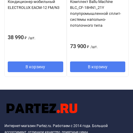
Кондиционер мобильный
Комплект Ballu Machine
ELECTROLUX EACM-12 FM/N3
BLC_CF-18HN1_21Y
полупромышленной сплит-
системы напольно-
потолочного типа
38 990
₽
/
шт.
73 900
₽
/
шт.
В корзину
В корзину
Интернет-магазин Partez.ru. Работаем с 2014 года. Большой
ассортимент, отличное качество, приятные цены.