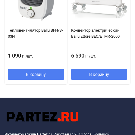
Тепловентилятор Ballu BFH/S-
Конвектор электрический
03N
Ballu Ettore BEC/ETMR-2000
1 090
6 590
₽
/
шт.
₽
/
шт.
В корзину
В корзину
Интернет-магазин Partez.ru. Работаем с 2014 года. Большой