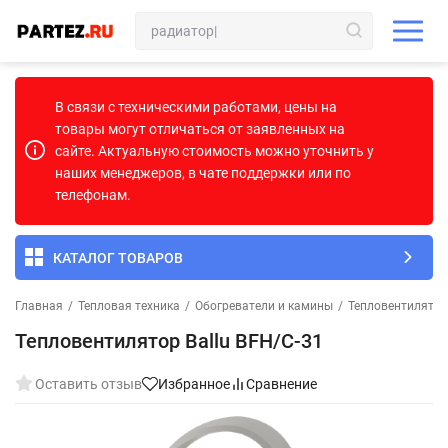
В связи с техническими работами, цены на
товары могут отличаться от заявленных на
сайте. Актуальную стоимость можно уточнить у
наших менеджеров, в чате поддержки или по
телефонам.
КАТАЛОГ ТОВАРОВ
Главная
/
Тепловая техника
/
Обогреватели и камины
/
Тепловентилято
Тепловентилятор Ballu BFH/С-31
Оставить отзыв
Избранное
Сравнение