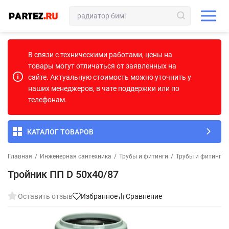
В связи с техническими работами, цены на
товары могут отличаться от заявленных на
сайте. Актуальную стоимость можно уточнить у
наших менеджеров, в чате поддержки или по
телефонам.
КАТАЛОГ ТОВАРОВ
Главная
/
Инженерная сантехника
/
Трубы и фитинги
/
Трубы и фитинги 
Тройник ПП D 50х40/87
Оставить отзыв
Избранное
Сравнение