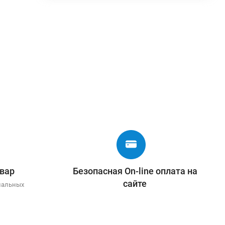
вар
Безопасная On-line оплата на
сайте
иальных