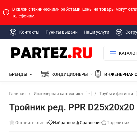
В связи с техническими работами, цены на товары могут отл
телефонам.
Контакты
Пункты выдачи
Наши услуги
Сотр
КАТАЛО
БРЕНДЫ
КОНДИЦИОНЕРЫ
ИНЖЕНЕРНАЯ 
Главная
/
Инженерная сантехника
/
Трубы и фитинги
Тройник ред. PPR D25х20х20
Оставить отзыв
Избранное
Сравнение
Поделиться