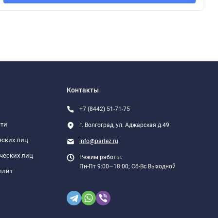
Контакты
+7 (8442) 51-71-75
сти
г. Волгоград, ул. Аджарская д.49
еских лиц
info@partez.ru
ческих лиц
Режим работы:
Пн-Пт 9:00—18:00; Сб-Вс Выходной
плит