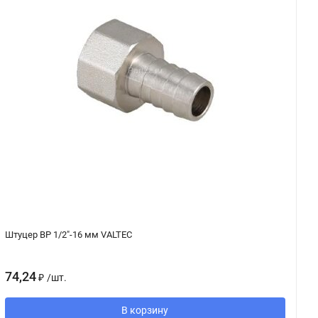
Штуцер ВР 1/2"-16 мм VALTEC
З
74,24
9
₽
/
шт.
В корзину