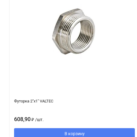
Футорка 2"х1" VALTEC
608,90
₽
/
шт.
В корзину