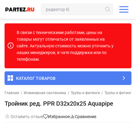
В связи с техническими работами, цены на
товары могут отличаться от заявленных на
сайте. Актуальную стоимость можно уточнить у
наших менеджеров, в чате поддержки или по
телефонам.
КАТАЛОГ ТОВАРОВ
Главная
/
Инженерная сантехника
/
Трубы и фитинги
/
Трубы и фитинги
Тройник ред. PPR D32х20х25 Aquapipe
Оставить отзыв
Избранное
Сравнение