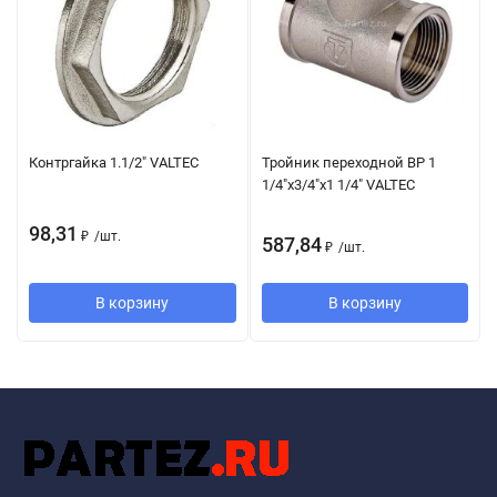
Контргайка 1.1/2" VALTEC
Тройник переходной ВР 1
1/4"х3/4"х1 1/4" VALTEC
98,31
₽
/
шт.
587,84
₽
/
шт.
В корзину
В корзину