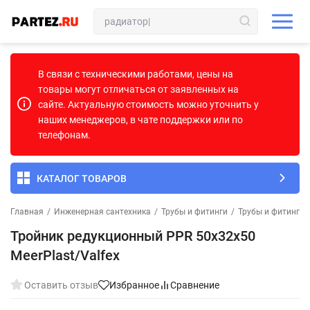
В связи с техническими работами, цены на
товары могут отличаться от заявленных на
сайте. Актуальную стоимость можно уточнить у
наших менеджеров, в чате поддержки или по
телефонам.
КАТАЛОГ ТОВАРОВ
Главная
/
Инженерная сантехника
/
Трубы и фитинги
/
Трубы и фитинги
Тройник редукционный PPR 50х32х50
MeerPlast/Valfex
Оставить отзыв
Избранное
Сравнение