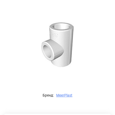
Бренд:
MeerPlast