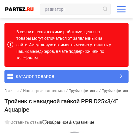
В связи с техническими работами, цены на
товары могут отличаться от заявленных на
сайте. Актуальную стоимость можно уточнить у
наших менеджеров, в чате поддержки или по
телефонам.
КАТАЛОГ ТОВАРОВ
Главная
/
Инженерная сантехника
/
Трубы и фитинги
/
Трубы и фитинги
Тройник с накидной гайкой PPR D25х3/4"
Aquapipe
Оставить отзыв
Избранное
Сравнение