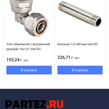
Угол обжимной с внутренней
Бочонок 1/2"х80 мм VALTEC
резьбой 16х1/2" VALTEC
226,71
₽
/
шт.
193,24
₽
/
шт.
В корзину
В корзину