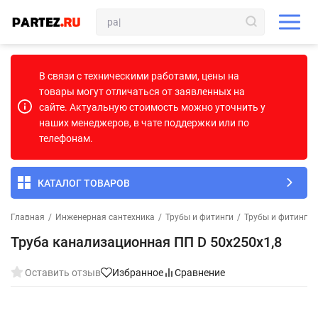
В связи с техническими работами, цены на
товары могут отличаться от заявленных на
сайте. Актуальную стоимость можно уточнить у
наших менеджеров, в чате поддержки или по
телефонам.
КАТАЛОГ ТОВАРОВ
Главная
/
Инженерная сантехника
/
Трубы и фитинги
/
Трубы и фитинги 
Труба канализационная ПП D 50х250х1,8
Оставить отзыв
Избранное
Сравнение