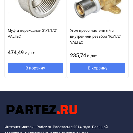
Муфта переходная 2"х1.1/2"
Угол пресс настенный с
VALTEC
внутренней резьбой 16х1/2"
VALTEC
474,49
₽
/
шт.
235,74
₽
/
шт.
В корзину
В корзину
Интернет-магазин Partez.ru. Работаем с 2014 года. Большой