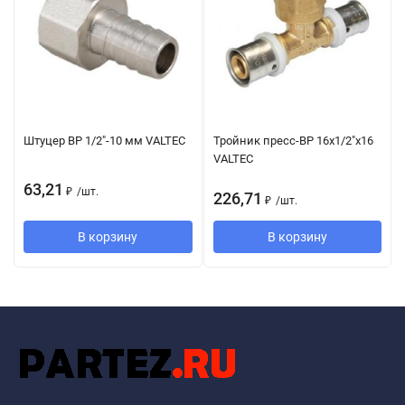
Штуцер ВР 1/2"-10 мм VALTEC
Тройник пресс-ВР 16х1/2"х16
VALTEC
63,21
₽
/
шт.
226,71
₽
/
шт.
В корзину
В корзину