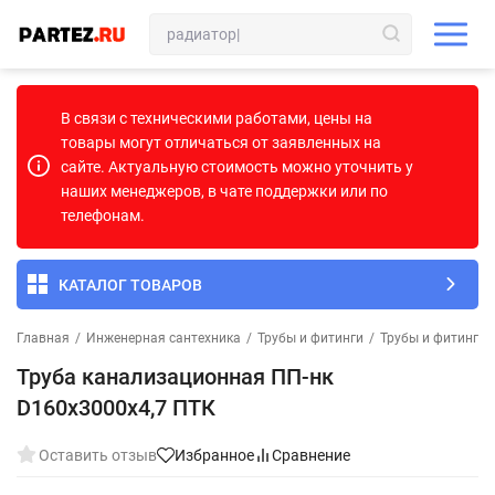
В связи с техническими работами, цены на
товары могут отличаться от заявленных на
сайте. Актуальную стоимость можно уточнить у
наших менеджеров, в чате поддержки или по
телефонам.
КАТАЛОГ ТОВАРОВ
Главная
/
Инженерная сантехника
/
Трубы и фитинги
/
Трубы и фитинги 
Труба канализационная ПП-нк
D160х3000х4,7 ПТК
Оставить отзыв
Избранное
Сравнение