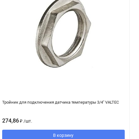
Тройник для подключения датчика температуры 3/4" VALTEC
А
274,86
2
₽
/
шт.
В корзину