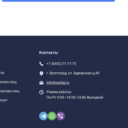
Контакты
+7 (8442) 51-71-75
сти
г. Волгоград, ул. Аджарская д.49
еских лиц
info@partez.ru
ческих лиц
Режим работы:
Пн-Пт 9:00—18:00; Сб-Вс Выходной
плит