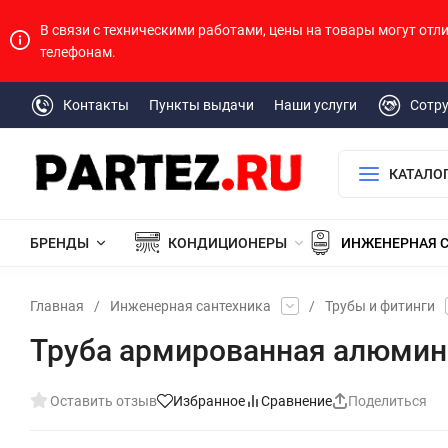
В связи с техническими работами, цены на товары могут отл
телефонам.
Контакты
Пункты выдачи
Наши услуги
Сотр
КАТАЛО
БРЕНДЫ
КОНДИЦИОНЕРЫ
ИНЖЕНЕРНАЯ 
Главная
/
Инженерная сантехника
/
Трубы и фитинги
Труба армированная алюмини
Оставить отзыв
Избранное
Сравнение
Поделиться