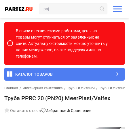
В связи с техническими работами, цены на
товары могут отличаться от заявленных на
сайте. Актуальную стоимость можно уточнить у
наших менеджеров, в чате поддержки или по
телефонам.
КАТАЛОГ ТОВАРОВ
Главная
/
Инженерная сантехника
/
Трубы и фитинги
/
Трубы и фитинги
Труба PPRC 20 (PN20) MeerPlast/Valfex
Оставить отзыв
Избранное
Сравнение