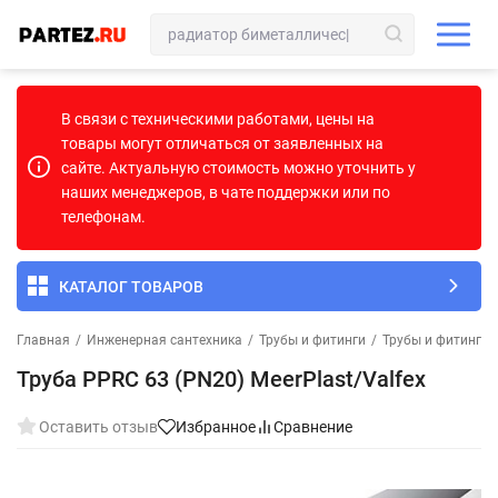
В связи с техническими работами, цены на
товары могут отличаться от заявленных на
сайте. Актуальную стоимость можно уточнить у
наших менеджеров, в чате поддержки или по
телефонам.
КАТАЛОГ ТОВАРОВ
Главная
/
Инженерная сантехника
/
Трубы и фитинги
/
Трубы и фитинги
Труба PPRC 63 (PN20) MeerPlast/Valfex
Оставить отзыв
Избранное
Сравнение