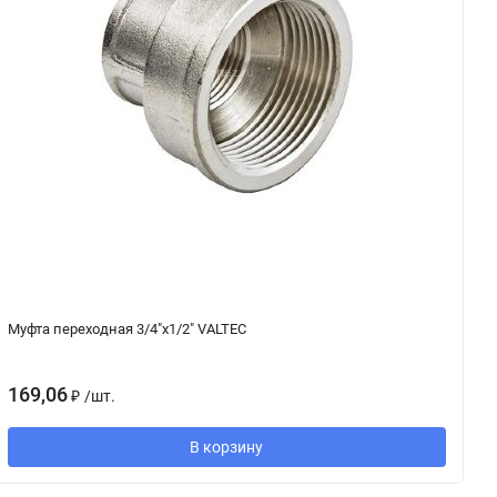
Муфта переходная 3/4"х1/2" VALTEC
Т
169,06
2
₽
/
шт.
В корзину