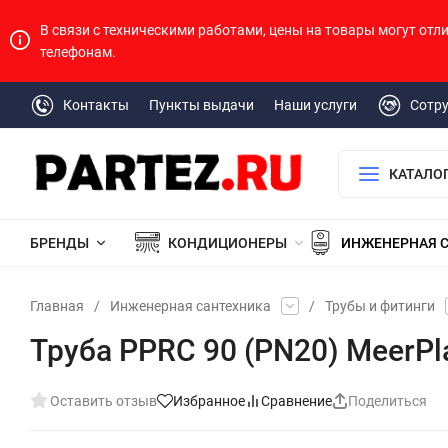
В связи с техническими работами, цены на товары могут отл
телефонам.
Контакты
Пункты выдачи
Наши услуги
Сотр
КАТАЛО
БРЕНДЫ
КОНДИЦИОНЕРЫ
ИНЖЕНЕРНАЯ 
Главная
/
Инженерная сантехника
/
Трубы и фитинги
Труба PPRC 90 (PN20) MeerPla
Оставить отзыв
Избранное
Сравнение
Поделиться