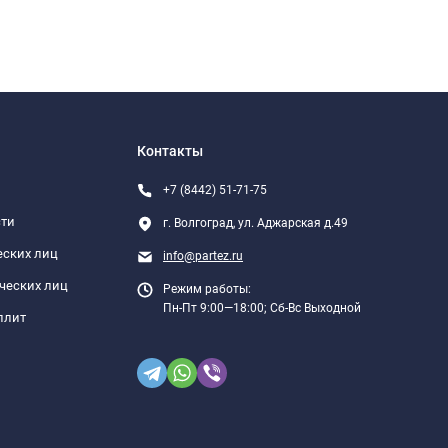
Контакты
+7 (8442) 51-71-75
сти
г. Волгоград, ул. Аджарская д.49
еских лиц
info@partez.ru
ческих лиц
Режим работы:
Пн-Пт 9:00—18:00; Сб-Вс Выходной
плит