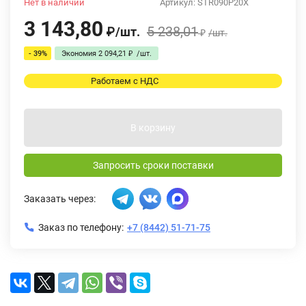
Нет в наличии
Артикул:
STR090P20X
3 143,80
5 238,01
₽
/
шт.
₽
/
шт.
- 39%
Экономия
2 094,21
₽
/
шт.
Работаем с НДС
В корзину
Запросить сроки поставки
Заказать через:
Заказ по телефону:
+7 (8442) 51-71-75