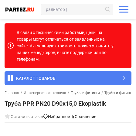
В связи с техническими работами, цены на
товары могут отличаться от заявленных на
сайте. Актуальную стоимость можно уточнить у
наших менеджеров, в чате поддержки или по
телефонам.
КАТАЛОГ ТОВАРОВ
Главная
/
Инженерная сантехника
/
Трубы и фитинги
/
Трубы и фитинги
Труба PPR PN20 D90x15,0 Ekoplastik
Оставить отзыв
Избранное
Сравнение