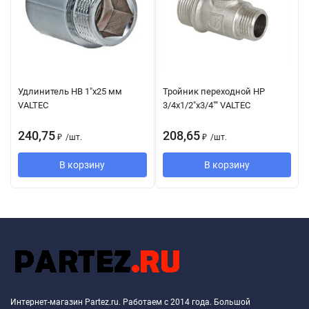
Удлинитель НВ 1"х25 мм
Тройник переходной НР
VALTEC
3/4х1/2"х3/4"" VALTEC
240,75
208,65
₽
/
шт.
₽
/
шт.
В корзину
В корзину
Интернет-магазин Partez.ru. Работаем с 2014 года. Большой