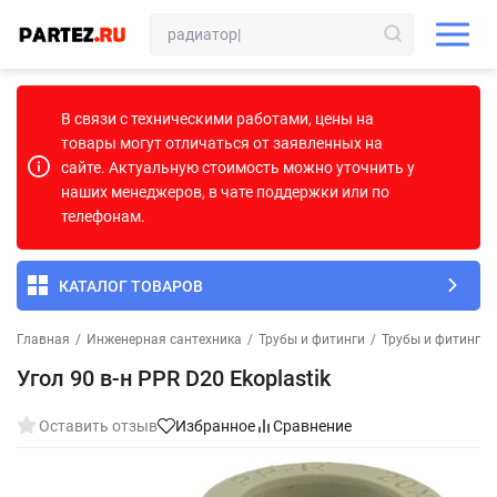
В связи с техническими работами, цены на
товары могут отличаться от заявленных на
сайте. Актуальную стоимость можно уточнить у
наших менеджеров, в чате поддержки или по
телефонам.
КАТАЛОГ ТОВАРОВ
Главная
/
Инженерная сантехника
/
Трубы и фитинги
/
Трубы и фитинги
Угол 90 в-н PPR D20 Ekoplastik
Оставить отзыв
Избранное
Сравнение