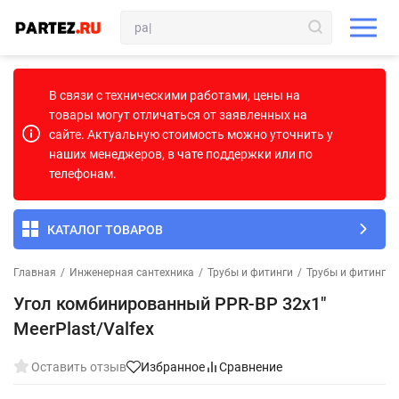
В связи с техническими работами, цены на
товары могут отличаться от заявленных на
сайте. Актуальную стоимость можно уточнить у
наших менеджеров, в чате поддержки или по
телефонам.
КАТАЛОГ ТОВАРОВ
Главная
/
Инженерная сантехника
/
Трубы и фитинги
/
Трубы и фитинги
Угол комбинированный PPR-ВР 32х1"
MeerPlast/Valfex
Оставить отзыв
Избранное
Сравнение