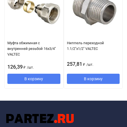
Муфта обжимная с
Ниппель переходной
внутренней резьбой 16х3/4"
1.1/2"х1/2" VALTEC
VALTEC
257,81
₽
/
шт.
126,39
₽
/
шт.
В корзину
В корзину