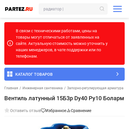
В связи с техническими работами, цены на
товары могут отличаться от заявленных на
сайте. Актуальную стоимость можно уточнить у
наших менеджеров, в чате поддержки или по
телефонам.
КАТАЛОГ ТОВАРОВ
Главная
/
Инженерная сантехника
/
Запорно-регулирующая арматура
/
Вентиль латунный 15Б3р Dу40 Ру10 Боларм
Оставить отзыв
Избранное
Сравнение