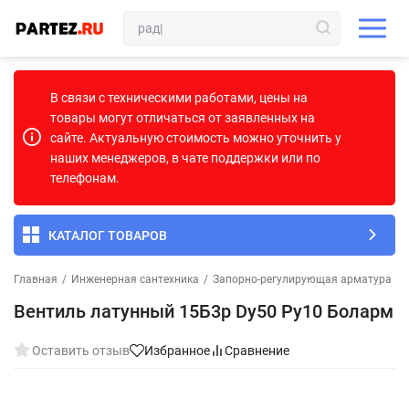
В связи с техническими работами, цены на
товары могут отличаться от заявленных на
сайте. Актуальную стоимость можно уточнить у
наших менеджеров, в чате поддержки или по
телефонам.
КАТАЛОГ ТОВАРОВ
Главная
/
Инженерная сантехника
/
Запорно-регулирующая арматура
/
Вентиль латунный 15Б3р Dу50 Ру10 Боларм
Оставить отзыв
Избранное
Сравнение