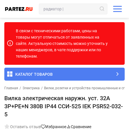
В связи с техническими работами, цены на
товары могут отличаться от заявленных на
сайте. Актуальную стоимость можно уточнить у
наших менеджеров, в чате поддержки или по
телефонам.
КАТАЛОГ ТОВАРОВ
Главная
/
Электрика
/
Вилки, розетки и устройства промышленные и спе
Вилка электрическая наружн. уст. 32А
3P+PE+N 380В IP44 ССИ-525 IEK PSR52-032-
5
Оставить отзыв
Избранное
Сравнение