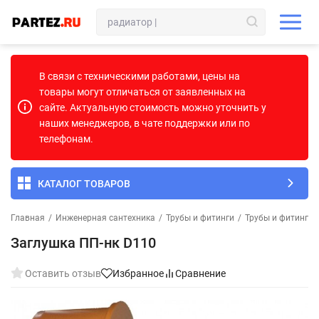
В связи с техническими работами, цены на
товары могут отличаться от заявленных на
сайте. Актуальную стоимость можно уточнить у
наших менеджеров, в чате поддержки или по
телефонам.
КАТАЛОГ ТОВАРОВ
Главная
/
Инженерная сантехника
/
Трубы и фитинги
/
Трубы и фитинги 
Заглушка ПП-нк D110
Оставить отзыв
Избранное
Сравнение