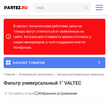
В связи с техническими работами, цены на
товары могут отличаться от заявленных на
сайте. Актуальную стоимость можно уточнить у
наших менеджеров, в чате поддержки или по
телефонам.
КАТАЛОГ ТОВАРОВ
Главная
/
Инженерная сантехника
/
Запорно-регулирующая арматура
/
Фильтр универсальный 1" VALTEC
Оставить отзыв
Избранное
Сравнение