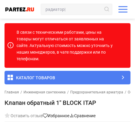
В связи с техническими работами, цены на
товары могут отличаться от заявленных на
сайте. Актуальную стоимость можно уточнить у
наших менеджеров, в чате поддержки или по
телефонам.
КАТАЛОГ ТОВАРОВ
Главная
/
Инженерная сантехника
/
Предохранительная арматура
/
Обр
Клапан обратный 1" BLOCK ITAP
Оставить отзыв
Избранное
Сравнение