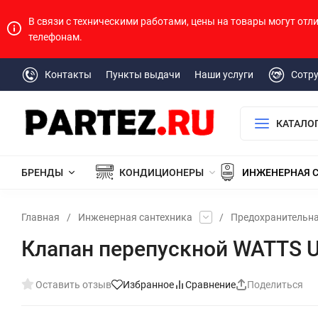
В связи с техническими работами, цены на товары могут отл
телефонам.
Контакты
Пункты выдачи
Наши услуги
Сотр
КАТАЛО
БРЕНДЫ
КОНДИЦИОНЕРЫ
ИНЖЕНЕРНАЯ 
Главная
/
Инженерная сантехника
/
Предохранительн
Клапан перепускной WATTS USV
Оставить отзыв
Избранное
Сравнение
Поделиться