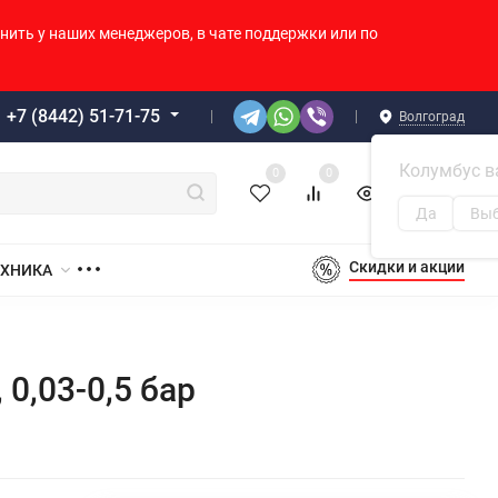
нить у наших менеджеров, в чате поддержки или по
+7 (8442) 51-71-75
Волгоград
Колумбус в
0
0
0
0
Корзина
Да
Выб
Скидки и акции
ЕХНИКА
0,03-0,5 бар