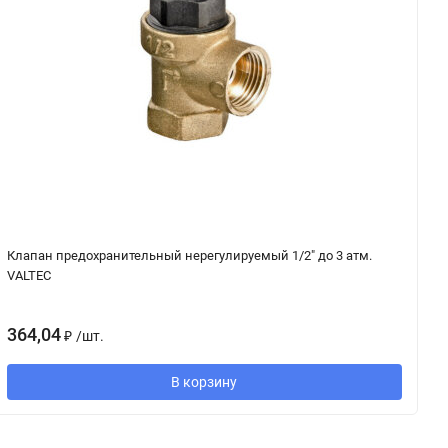
Клапан предохранительный нерегулируемый 1/2" до 3 атм.
К
VALTEC
4
364,04
₽
/
шт.
В корзину