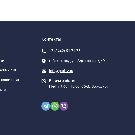
Контакты
+7 (8442) 51-71-75
сти
г. Волгоград, ул. Аджарская д.49
еских лиц
info@partez.ru
ческих лиц
Режим работы:
Пн-Пт 9:00—18:00; Сб-Вс Выходной
плит