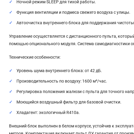
Ночной режим SLEEP для тихой работы.
Функция вентиляции и подмеса свежего воздуха с улицы.
Автоочистка внутреннего блока для поддержания чистоты
Управление осуществляется с дистанционного пульта, который
помощью опционального модуля. Система самодиагностики опе
Технические особенности:
Уровень шума внутреннего блока: от 42 дБ.
Производительность по воздуху: 1600 м³/час.
Регулировка положения жалюзи с пульта для точного нап
Моющийся воздушный фильтр для базовой очистки.
Хладагент: экологичный R410a.
Внешний блок выполнен в белом корпусе, устойчив к эксплуат
метров. Комплектация включает пульт ДУ, гарантия от произво