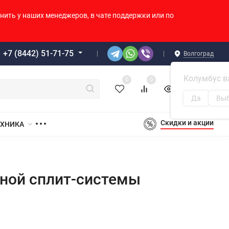
нить у наших менеджеров, в чате поддержки или по
+7 (8442) 51-71-75
Волгоград
Колумбус в
0
0
0
0
Корзина
Да
Выб
Скидки и акции
ЕХНИКА
ной сплит-системы