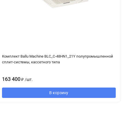
Комплект Ballu Machine BLC_C-48HN1_21Y полупромышленной
С
сплит-системы, кассетного типа
к
163 400
5
₽
/
шт.
В корзину