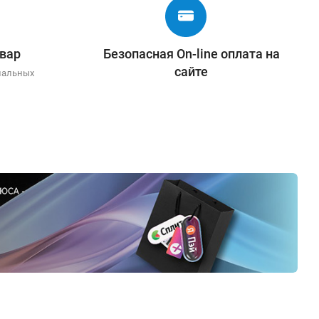
вар
Безопасная On-line оплата на
сайте
иальных