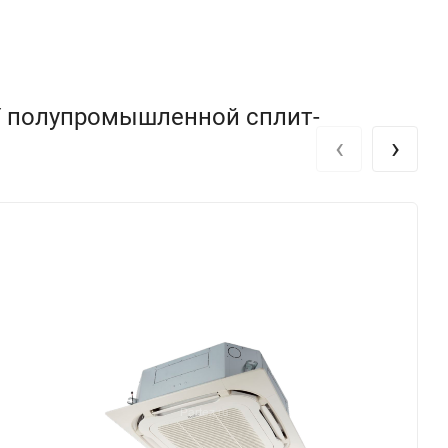
1Y полупромышленной сплит-
‹
›