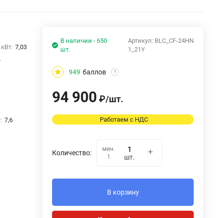
В наличии - 650
Артикул:
BLC_CF-24HN
кВт:
7,03
шт.
1_21Y
т
949
баллов
?
94 900
₽
/
шт.
Работаем с НДС
:
7,6
мин.
Количество:
1
шт.
В корзину