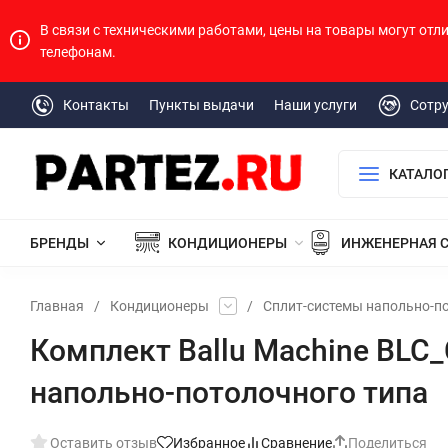
В связи с техническими работами, цены на товары могут отл
телефонам.
Контакты
Пункты выдачи
Наши услуги
Сотр
КАТАЛО
БРЕНДЫ
КОНДИЦИОНЕРЫ
ИНЖЕНЕРНАЯ 
Главная
/
Кондиционеры
/
Сплит-системы напольно-п
Комплект Ballu Machine BL
напольно-потолочного типа
Оставить отзыв
Избранное
Сравнение
Поделиться