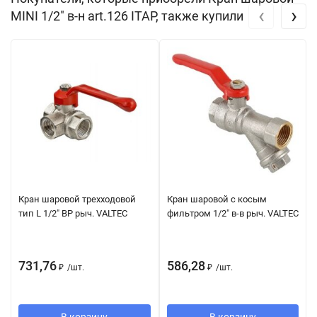
‹
›
MINI 1/2" в-н art.126 ITAP, также купили
Кран шаровой трехходовой
Кран шаровой с косым
тип L 1/2" ВР рыч. VALTEC
фильтром 1/2" в-в рыч. VALTEC
731,76
586,28
₽
/
шт.
₽
/
шт.