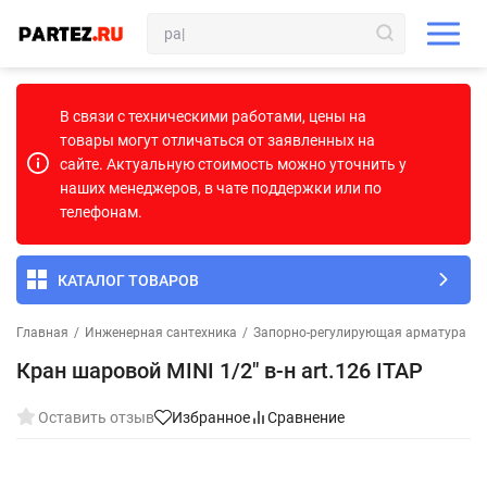
В связи с техническими работами, цены на
товары могут отличаться от заявленных на
сайте. Актуальную стоимость можно уточнить у
наших менеджеров, в чате поддержки или по
телефонам.
КАТАЛОГ ТОВАРОВ
Главная
/
Инженерная сантехника
/
Запорно-регулирующая арматура
/
Кран шаровой MINI 1/2" в-н art.126 ITAP
Оставить отзыв
Избранное
Сравнение