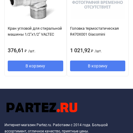
Кран угловой для стиральной
Головка термостатическая
машины 1/2"х1/2" VALTEC
R470X001 Giacomini
376,61
1 021,92
₽
/
шт.
₽
/
шт.
В корзину
В корзину
Интернет-магазин Partez.ru. Работаем с 2014 года. Большой
ассортимент, отличное качество, приятные цены.