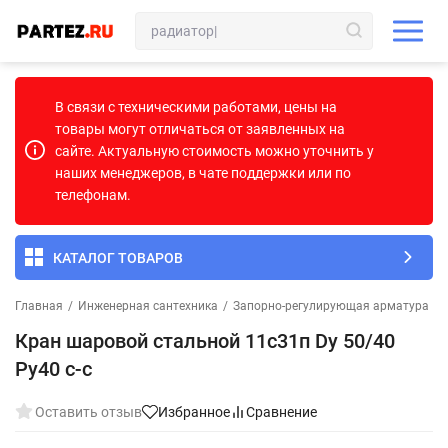
В связи с техническими работами, цены на
товары могут отличаться от заявленных на
сайте. Актуальную стоимость можно уточнить у
наших менеджеров, в чате поддержки или по
телефонам.
КАТАЛОГ ТОВАРОВ
Главная
/
Инженерная сантехника
/
Запорно-регулирующая арматура
/
Кран шаровой стальной 11с31п Dу 50/40
Pу40 с-с
Оставить отзыв
Избранное
Сравнение