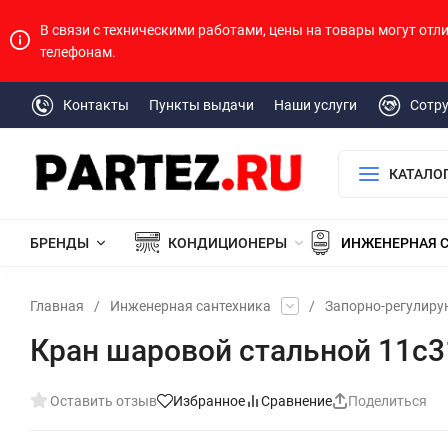
В связи с техническими работами, цены на товары могут отл
телефонам.
Контакты
Пункты выдачи
Наши услуги
Сотр
КАТАЛО
БРЕНДЫ
КОНДИЦИОНЕРЫ
ИНЖЕНЕРНАЯ 
Главная
/
Инженерная сантехника
/
Запорно-регулир
Кран шаровой стальной 11с31
Оставить отзыв
Избранное
Сравнение
Поделиться