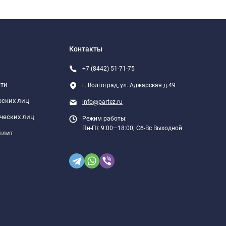
Контакты
+7 (8442) 51-71-75
сти
г. Волгоград, ул. Аджарская д.49
еских лиц
info@partez.ru
ческих лиц
Режим работы:
Пн-Пт 9:00—18:00; Сб-Вс Выходной
плит