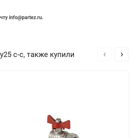
ту info@partez.ru.
‹
›
25 с-с, также купили