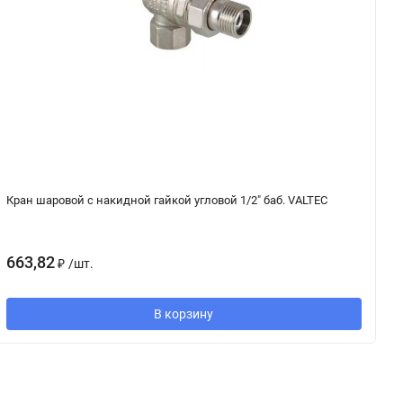
Кран шаровой с накидной гайкой угловой 1/2" баб. VALTEC
К
663,82
2
₽
/
шт.
В корзину