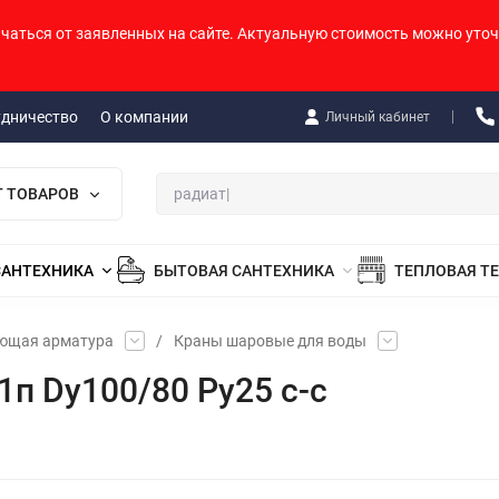
ичаться от заявленных на сайте. Актуальную стоимость можно уточ
удничество
О компании
Личный кабинет
Г ТОВАРОВ
САНТЕХНИКА
БЫТОВАЯ САНТЕХНИКА
ТЕПЛОВАЯ Т
ующая арматура
/
Краны шаровые для воды
п Dу100/80 Pу25 с-с