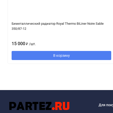
Биметаллический радиатор Royal Thermo BiLiner Noire Sable
350/87-12
15 000
₽
/
шт.
В корзину
Для пок