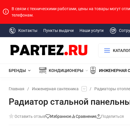
В связи с техническими работами, цены на товары могут отл
телефонам.
Контакты
Пункты выдачи
Наши услуги
Сотр
КАТАЛО
БРЕНДЫ
КОНДИЦИОНЕРЫ
ИНЖЕНЕРНАЯ 
Главная
/
Инженерная сантехника
/
Радиаторы отопл
Радиатор стальной панельны
Оставить отзыв
Избранное
Сравнение
Поделиться