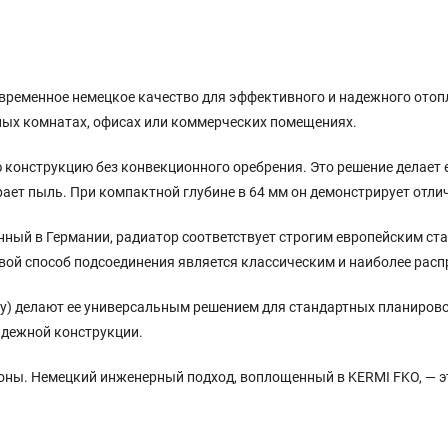
овременное немецкое качество для эффективного и надежного отоп
ых комнатах, офисах или коммерческих помещениях.
ую конструкцию без конвекционного оребрения. Это решение делае
ирает пыль. При компактной глубине в 64 мм он демонстрирует отл
нный в Германии, радиатор соответствует строгим европейским с
овой способ подсоединения является классическим и наиболее рас
ну) делают ее универсальным решением для стандартных планирово
надежной конструкции.
ионы. Немецкий инженерный подход, воплощенный в KERMI FKO, — эт