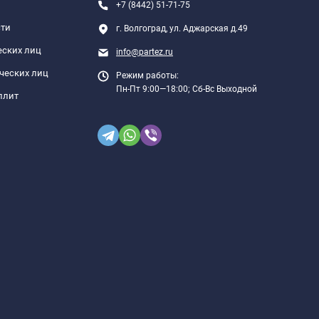
+7 (8442) 51-71-75
сти
г. Волгоград, ул. Аджарская д.49
еских лиц
info@partez.ru
ческих лиц
Режим работы:
Пн-Пт 9:00—18:00; Сб-Вс Выходной
плит