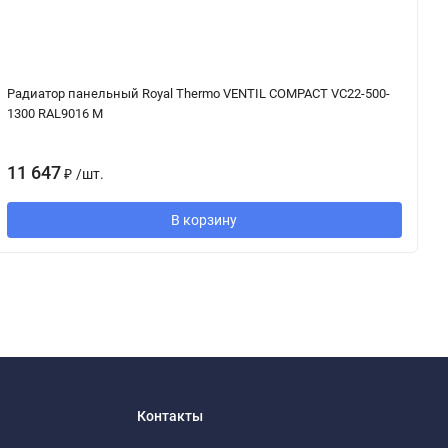
Радиатор панельный Royal Thermo VENTIL COMPACT VC22-500-
Р
1300 RAL9016 M
1
11 647
₽
/
шт.
В корзину
Контакты